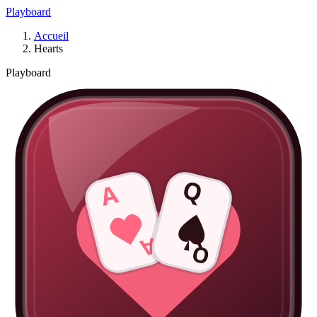
Playboard
Accueil
Hearts
Playboard
Q
A
A
Q