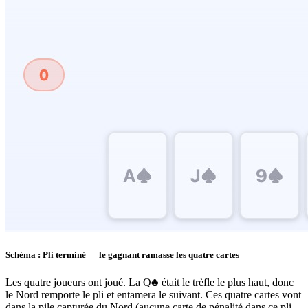
Schéma : Pli terminé — le gagnant ramasse les quatre cartes
Les quatre joueurs ont joué. La Q♣ était le trèfle le plus haut, donc
le Nord remporte le pli et entamera le suivant. Ces quatre cartes vont
dans la pile capturée du Nord (aucune carte de pénalité dans ce pli