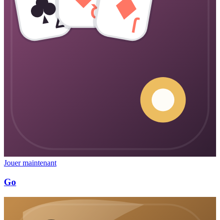
Q
7
J
Jouer maintenant
Go