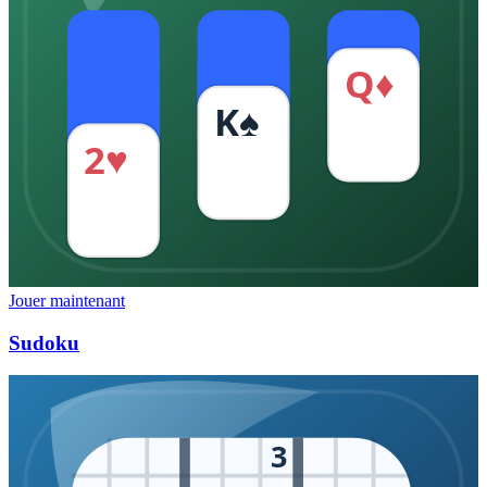
Q♦
K♠
2♥
Jouer maintenant
Sudoku
3