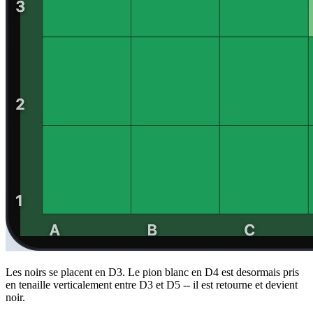
Les noirs se placent en D3. Le pion blanc en D4 est desormais pris
en tenaille verticalement entre D3 et D5 -- il est retourne et devient
noir.