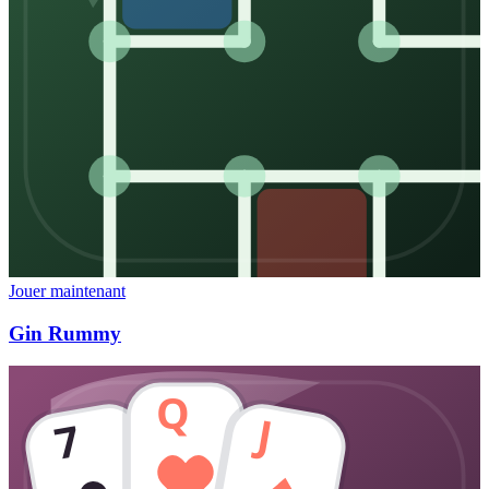
Jouer maintenant
Gin Rummy
Q
J
7