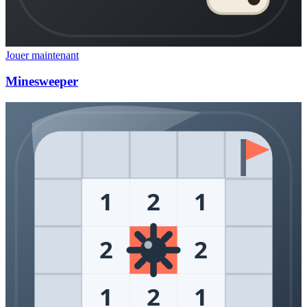
Jouer maintenant
Minesweeper
1
2
1
2
2
1
2
1