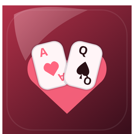
Q
A
A
Q