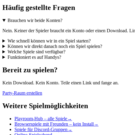
Häufig gestellte Fragen
Brauchen wir beide Konten?
Nein. Keiner der Spieler braucht ein Konto oder einen Download. Lin
Wie schnell können wir in ein Spiel starten?
Können wir direkt danach noch ein Spiel spielen?
Welche Spiele sind verfügbar?
Funktioniert es auf Handys?
Bereit zu spielen?
Kein Download. Kein Konto. Teile einen Link und fange an.
Party-Raum erstellen
Weitere Spielmöglichkeiten
Playroom-Hub – alle Spiele
→
Browserspiele mit Freunden – kein Install
→
Spiele für Discord-Gruppen
→
Online-Spieleabend
→