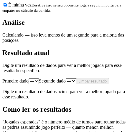
É minha vez
Desative isso se seu oponente joga a seguir. Importa para
empates no cálculo da corrida.
Análise
Calculando — isso leva menos de um segundo para a maioria das
posições.
Resultado atual
Digite um resultado de dados para ver a melhor jogada para esse
resultado específico.
Primeiro dado
Segundo dado
Limpar resultado
Digite um resultado de dados acima para ver a melhor jogada para
esse resultado.
Como ler os resultados
"Jogadas esperadas" é o número médio de turnos para retirar todas
as pedras assumindo jogo perfeito — quanto menor, melhor.