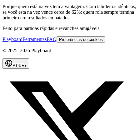
Porque quem está na vez tem a vantagem. Com tabuleiros idênticos,
se você está na vez vence cerca de 62%; quem rola sempre termina
primeiro em resultados empatados.
Feito para partidas rápidas e revanches amigáveis.
Playboard
Ferramentas
FAQ
Preferências de cookies
© 2025–2026 Playboard
PT-BR
▾