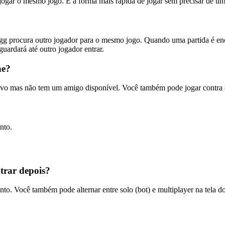
ogar o mesmo jogo. É a forma mais rápida de jogar sem precisar de um
.gg procura outro jogador para o mesmo jogo. Quando uma partida é e
uardará até outro jogador entrar.
ne?
ivo mas não tem um amigo disponível. Você também pode jogar contra 
nto.
trar depois?
to. Você também pode alternar entre solo (bot) e multiplayer na tela do