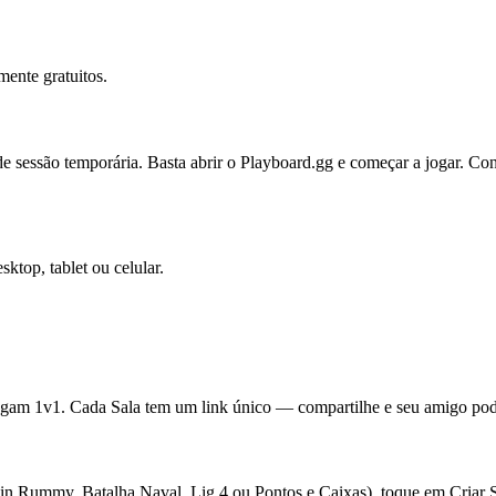
ente gratuitos.
sessão temporária. Basta abrir o Playboard.gg e começar a jogar. Conta
top, tablet ou celular.
gam 1v1. Cada Sala tem um link único — compartilhe e seu amigo pode
n Rummy, Batalha Naval, Lig 4 ou Pontos e Caixas), toque em Criar Sa