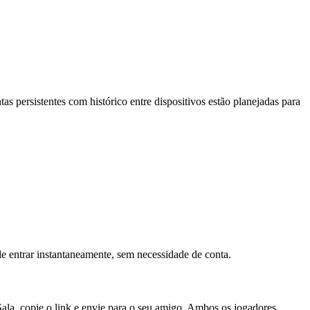
s persistentes com histórico entre dispositivos estão planejadas para
 entrar instantaneamente, sem necessidade de conta.
la, copie o link e envie para o seu amigo. Ambos os jogadores