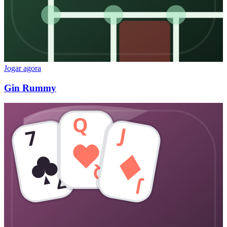
Jogar agora
Gin Rummy
Q
J
7
Q
7
J