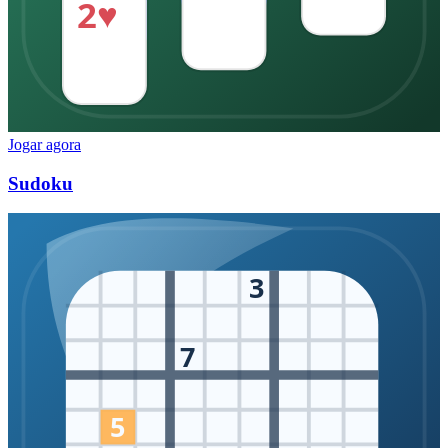
2♥
Jogar agora
Sudoku
3
7
5