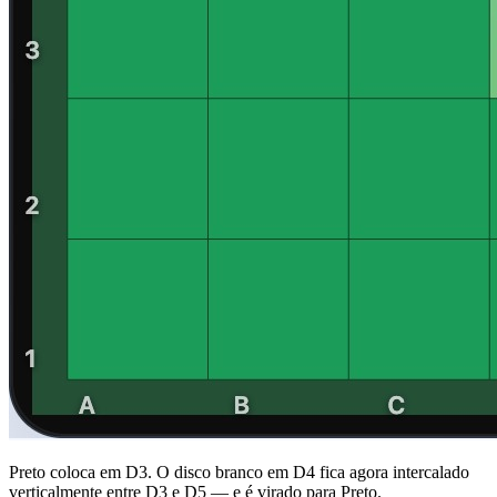
Preto coloca em D3. O disco branco em D4 fica agora intercalado
verticalmente entre D3 e D5 — e é virado para Preto.