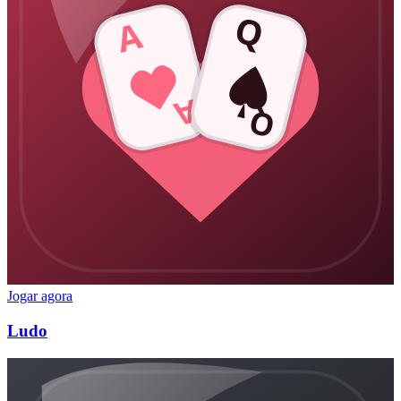
Q
A
A
Q
Jogar agora
Ludo