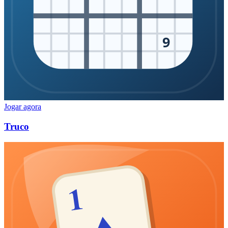
9
Jogar agora
Truco
1