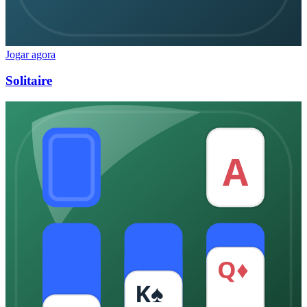
Jogar agora
Solitaire
A
Q♦
K♠