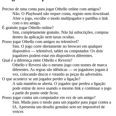
Preciso de uma conta para jogar Othello online com amigos?
Não. O Playboard não requer conta, registo nem download.
Abre o jogo, escolhe o modo multijogador e partilha o link
com o teu amigo.
É gratuito jogar Othello online?
Sim, completamente gratuito. Não há subscrições, compras
dentro da aplicação nem taxas ocultas.
Posso jogar Othello com amigos no telemóvel?
Sim. O jogo corre diretamente no browser em qualquer
dispositivo — telemóvel, tablet ou computador. Os dois
jogadores podem estar em dispositivos diferentes.
Qual é a diferença entre Othello e Reversi?
Othello e Reversi são o mesmo jogo com nomes de marca
diferentes. As regras são idênticas — os jogadores jogam à
vez, colocando discos e virando as peças do adversário.
O que acontece se um jogador perder a ligação?
A sala mantém-se aberta. O jogador que perdeu a ligação
pode entrar de novo usando o mesmo link e continuar o jogo
a partir do ponto onde ficou.
Posso jogar contra um computador em vez de um amigo?
Sim. Muda para o modo para um jogador para jogar contra a
IA. Apresenta um desafio genuíno sem ser impossível de
vencer.