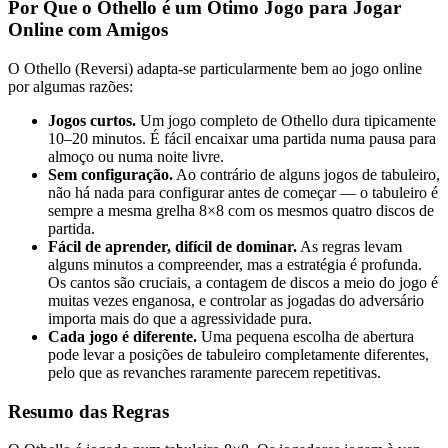
Por Que o Othello é um Ótimo Jogo para Jogar
Online com Amigos
O Othello (Reversi) adapta-se particularmente bem ao jogo online
por algumas razões:
Jogos curtos.
Um jogo completo de Othello dura tipicamente
10–20 minutos. É fácil encaixar uma partida numa pausa para
almoço ou numa noite livre.
Sem configuração.
Ao contrário de alguns jogos de tabuleiro,
não há nada para configurar antes de começar — o tabuleiro é
sempre a mesma grelha 8×8 com os mesmos quatro discos de
partida.
Fácil de aprender, difícil de dominar.
As regras levam
alguns minutos a compreender, mas a estratégia é profunda.
Os cantos são cruciais, a contagem de discos a meio do jogo é
muitas vezes enganosa, e controlar as jogadas do adversário
importa mais do que a agressividade pura.
Cada jogo é diferente.
Uma pequena escolha de abertura
pode levar a posições de tabuleiro completamente diferentes,
pelo que as revanches raramente parecem repetitivas.
Resumo das Regras