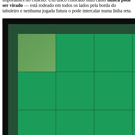
ser virado
— está rodeado em todos os lados pela borda do
tabuleiro e nenhuma jogada futura o pode intercalar numa linha reta.