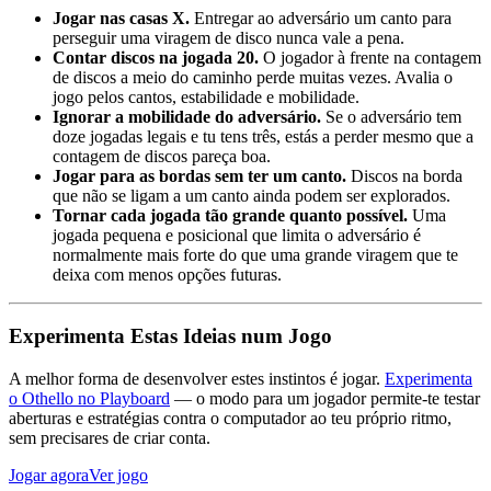
Jogar nas casas X.
Entregar ao adversário um canto para
perseguir uma viragem de disco nunca vale a pena.
Contar discos na jogada 20.
O jogador à frente na contagem
de discos a meio do caminho perde muitas vezes. Avalia o
jogo pelos cantos, estabilidade e mobilidade.
Ignorar a mobilidade do adversário.
Se o adversário tem
doze jogadas legais e tu tens três, estás a perder mesmo que a
contagem de discos pareça boa.
Jogar para as bordas sem ter um canto.
Discos na borda
que não se ligam a um canto ainda podem ser explorados.
Tornar cada jogada tão grande quanto possível.
Uma
jogada pequena e posicional que limita o adversário é
normalmente mais forte do que uma grande viragem que te
deixa com menos opções futuras.
Experimenta Estas Ideias num Jogo
A melhor forma de desenvolver estes instintos é jogar.
Experimenta
o Othello no Playboard
— o modo para um jogador permite-te testar
aberturas e estratégias contra o computador ao teu próprio ritmo,
sem precisares de criar conta.
Jogar agora
Ver jogo