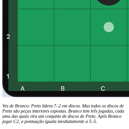
Vez de Branco: Preto lidera 7–2 em discos. Mas todos os discos de
Preto são peças interiores expostas. Branco tem três jogadas, cada
uma das quais vira um conjunto de discos de Preto. Após Branco
jogar C2, a pontuação iguala imediatamente a 5–5.