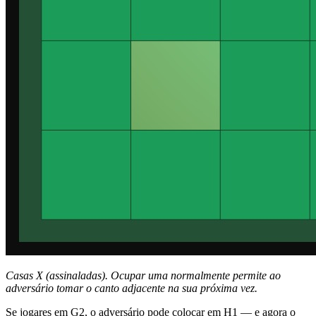
Casas X (assinaladas). Ocupar uma normalmente permite ao
adversário tomar o canto adjacente na sua próxima vez.
Se jogares em G2, o adversário pode colocar em H1 — e agora o