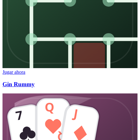
Jugar ahora
Gin Rummy
Q
J
7
Q