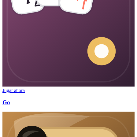
7
J
Jugar ahora
Go