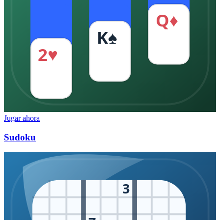
Q♦
K♠
2♥
Jugar ahora
Sudoku
3