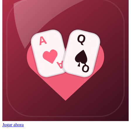
Q
A
A
Q
Jugar ahora