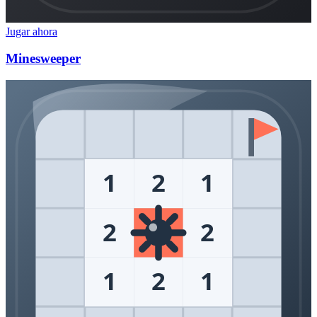
Jugar ahora
Minesweeper
1
2
1
2
2
1
2
1