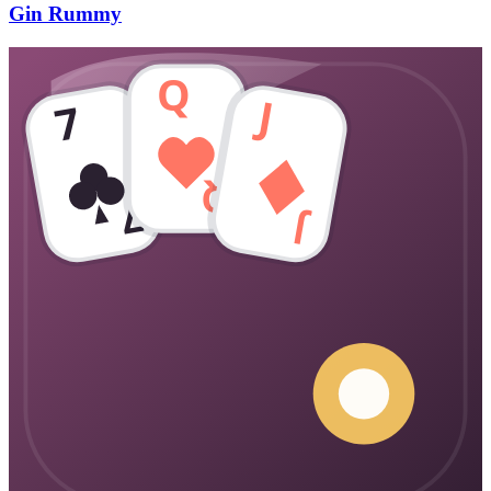
Gin Rummy
Q
J
7
Q
7
J