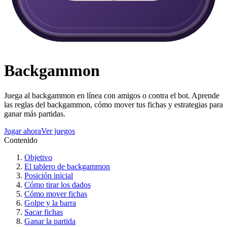
Backgammon
Juega al backgammon en línea con amigos o contra el bot. Aprende
las reglas del backgammon, cómo mover tus fichas y estrategias para
ganar más partidas.
Jugar ahora
Ver juegos
Contenido
Objetivo
El tablero de backgammon
Posición inicial
Cómo tirar los dados
Cómo mover fichas
Golpe y la barra
Sacar fichas
Ganar la partida