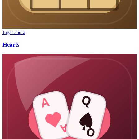
Jugar ahora
Hearts
Q
A
A
Q