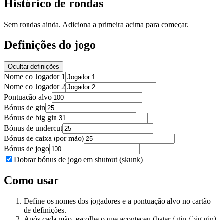
Histórico de rondas
Sem rondas ainda. Adiciona a primeira acima para começar.
Definições do jogo
Ocultar definições
Nome do Jogador 1
Nome do Jogador 2
Pontuação alvo
Bónus de gin
Bónus de big gin
Bónus de undercut
Bónus de caixa (por mão)
Bónus de jogo
Dobrar bónus de jogo em shutout (skunk)
Como usar
Define os nomes dos jogadores e a pontuação alvo no cartão
de definições.
Após cada mão, escolhe o que aconteceu (bater / gin / big gin)