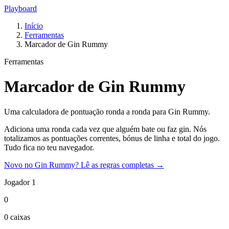
Playboard
Início
Ferramentas
Marcador de Gin Rummy
Ferramentas
Marcador de Gin Rummy
Uma calculadora de pontuação ronda a ronda para Gin Rummy.
Adiciona uma ronda cada vez que alguém bate ou faz gin. Nós
totalizamos as pontuações correntes, bónus de linha e total do jogo.
Tudo fica no teu navegador.
Novo no Gin Rummy? Lê as regras completas →
Jogador 1
0
0 caixas