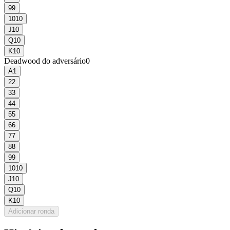
9
9
10
10
J
10
Q
10
K
10
Deadwood do adversário
0
A
1
2
2
3
3
4
4
5
5
6
6
7
7
8
8
9
9
10
10
J
10
Q
10
K
10
Adicionar ronda