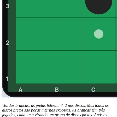
Vez das brancas: as pretas lideram 7–2 nos discos. Mas todos os
discos pretos são peças internas expostas. As brancas têm três
jogadas, cada uma virando um grupo de discos pretos. Após as