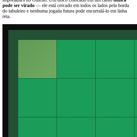
pode ser virado
— ele está cercado em todos os lados pela borda
do tabuleiro e nenhuma jogada futura pode encurralá-lo em linha
reta.