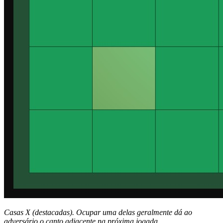
Casas X (destacadas). Ocupar uma delas geralmente dá ao
adversário o canto adjacente na próxima jogada.