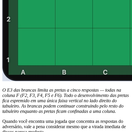
O E3 das brancas limita as pretas a cinco respostas — todas na
coluna F (F2, F3, F4, F5 e F6). Todo o desenvolvimento das pretas
fica espremido em uma única faixa vertical no lado direito do
tabuleiro. As brancas podem continuar construindo pelo resto do
tabuleiro enquanto as pretas ficam confinadas a uma coluna.
Quando você encontra uma jogada que concentra as respostas do
adversário, vale a pena considerar mesmo que a virada imediata de
discos pareça modesta.