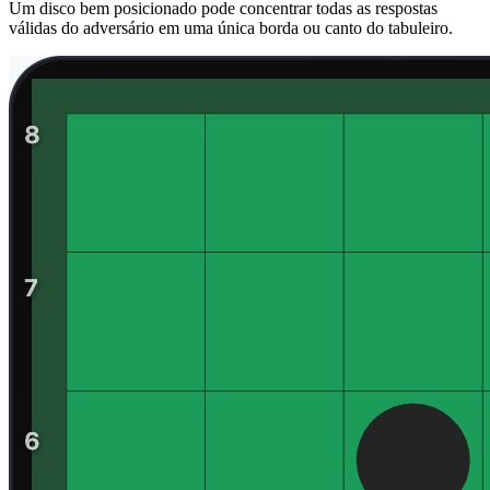
Um disco bem posicionado pode concentrar todas as respostas
válidas do adversário em uma única borda ou canto do tabuleiro.