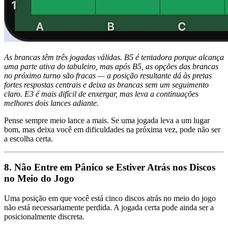
As brancas têm três jogadas válidas. B5 é tentadora porque alcança
uma parte ativa do tabuleiro, mas após B5, as opções das brancas
no próximo turno são fracas — a posição resultante dá às pretas
fortes respostas centrais e deixa as brancas sem um seguimento
claro. E3 é mais difícil de enxergar, mas leva a continuações
melhores dois lances adiante.
Pense sempre meio lance a mais. Se uma jogada leva a um lugar
bom, mas deixa você em dificuldades na próxima vez, pode não ser
a escolha certa.
8. Não Entre em Pânico se Estiver Atrás nos Discos
no Meio do Jogo
Uma posição em que você está cinco discos atrás no meio do jogo
não está necessariamente perdida. A jogada certa pode ainda ser a
posicionalmente discreta.