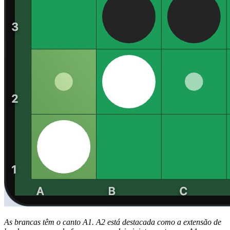
As brancas têm o canto A1. A2 está destacada como a extensão de