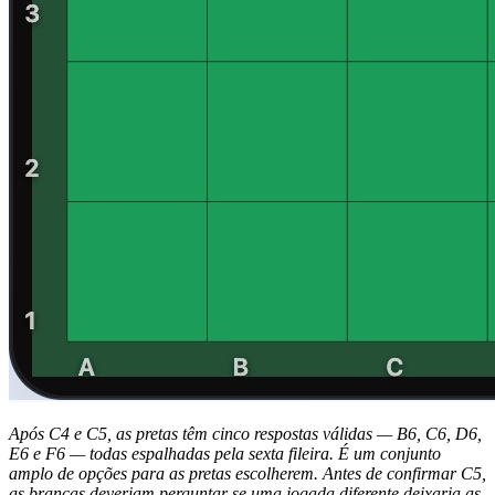
Após C4 e C5, as pretas têm cinco respostas válidas — B6, C6, D6,
E6 e F6 — todas espalhadas pela sexta fileira. É um conjunto
amplo de opções para as pretas escolherem. Antes de confirmar C5,
as brancas deveriam perguntar se uma jogada diferente deixaria as