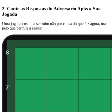
2. Conte as Respostas do Adversário Após a Sua
Jogada
Uma jogada costuma ser ruim não por causa do que faz agora, mas
pelo que permite a seguir.