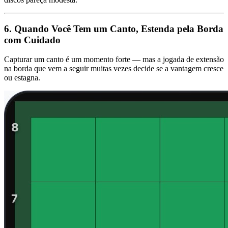
6. Quando Você Tem um Canto, Estenda pela Borda
com Cuidado
Capturar um canto é um momento forte — mas a jogada de extensão
na borda que vem a seguir muitas vezes decide se a vantagem cresce
ou estagna.