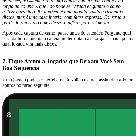
borda segura — ela forma uma cadeia ininterrupta com A1 ao
longo da coluna A que não pode ser virada enquanto o canto
estiver garantido. B4 também é uma jogada válida e vira mais
discos, mas é uma casa interior com faces expostas. Construa a
partir do seu canto antes de se ramificar para o interior.
Após cada captura de canto, pause antes de estender. Pergunte qual
casa da borda ancora a cadeia ininterrupta mais longa — não apenas
qual jogada vira mais discos.
7. Fique Atento a Jogadas que Deixam Você Sem
Boa Sequência
Uma jogada pode ser perfeitamente válida e ainda assim deixá-lo em
apuros no turno seguinte.