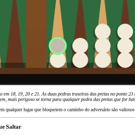
o em 18, 19, 20 e 21. As duas pedras traseiras das pretas no ponto 2
m, mais perigoso se torna para qualquer pedra das pretas que for bati
os em qualquer lugar que bloqueiem o caminho do adversário são valio
e Saltar