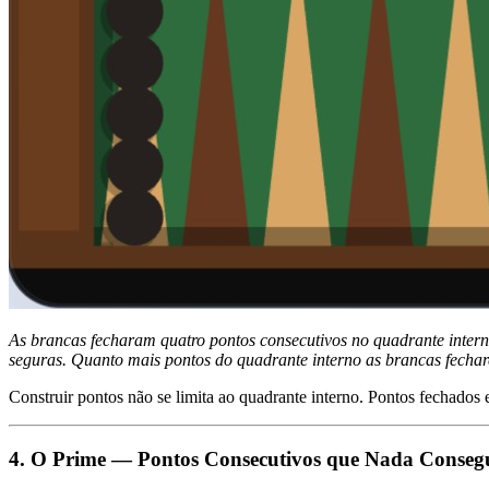
As brancas fecharam quatro pontos consecutivos no quadrante intern
seguras. Quanto mais pontos do quadrante interno as brancas fechare
Construir pontos não se limita ao quadrante interno. Pontos fechad
4. O Prime — Pontos Consecutivos que Nada Consegu