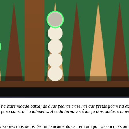
m na extremidade baixa; as duas pedras traseiras das pretas ficam na
ara construir o tabuleiro. A cada turno você lança dois dados e move 
s valores mostrados. Se um lançamento cair em um ponto com duas ou m