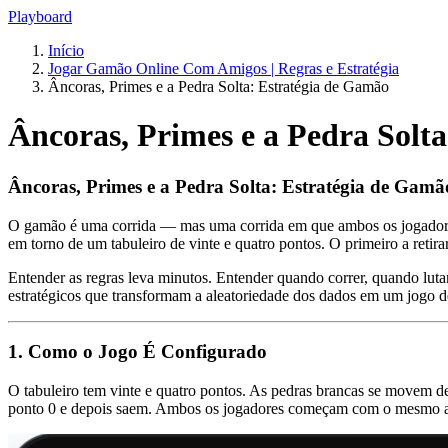
Playboard
Início
Jogar Gamão Online Com Amigos | Regras e Estratégia
Âncoras, Primes e a Pedra Solta: Estratégia de Gamão
Âncoras, Primes e a Pedra Solt
Âncoras, Primes e a Pedra Solta: Estratégia de Gamão
O gamão é uma corrida — mas uma corrida em que ambos os jogadores
em torno de um tabuleiro de vinte e quatro pontos. O primeiro a retira
Entender as regras leva minutos. Entender quando correr, quando luta
estratégicos que transformam a aleatoriedade dos dados em um jogo d
1. Como o Jogo É Configurado
O tabuleiro tem vinte e quatro pontos. As pedras brancas se movem 
ponto 0 e depois saem. Ambos os jogadores começam com o mesmo arr