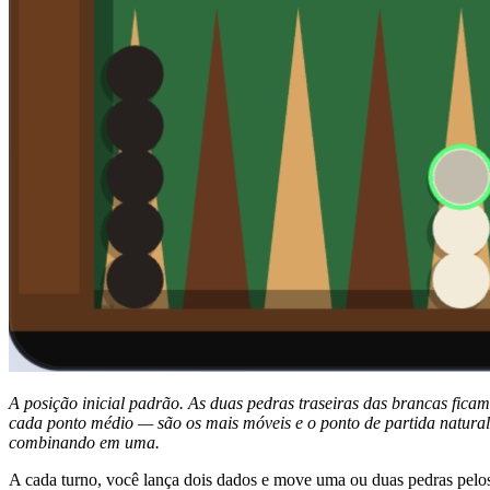
A posição inicial padrão. As duas pedras traseiras das brancas fica
cada ponto médio — são os mais móveis e o ponto de partida natural p
combinando em uma.
A cada turno, você lança dois dados e move uma ou duas pedras pelo