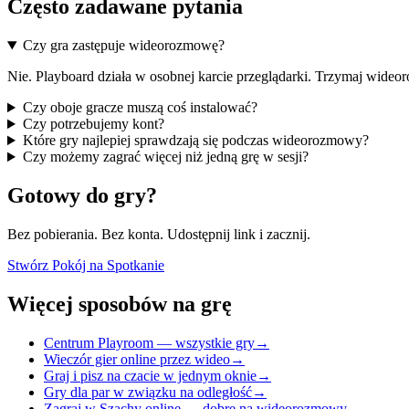
Często zadawane pytania
Czy gra zastępuje wideorozmowę?
Nie. Playboard działa w osobnej karcie przeglądarki. Trzymaj wideor
Czy oboje gracze muszą coś instalować?
Czy potrzebujemy kont?
Które gry najlepiej sprawdzają się podczas wideorozmowy?
Czy możemy zagrać więcej niż jedną grę w sesji?
Gotowy do gry?
Bez pobierania. Bez konta. Udostępnij link i zacznij.
Stwórz Pokój na Spotkanie
Więcej sposobów na grę
Centrum Playroom — wszystkie gry
→
Wieczór gier online przez wideo
→
Graj i pisz na czacie w jednym oknie
→
Gry dla par w związku na odległość
→
Zagraj w Szachy online — dobre na wideorozmowy
→