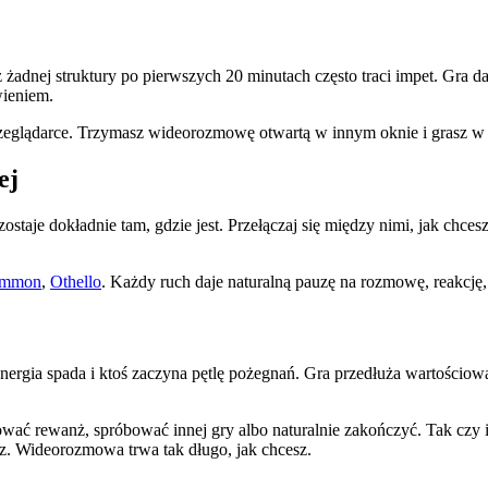
z żadnej struktury po pierwszych 20 minutach często traci impet. Gra
wieniem.
rzeglądarce. Trzymasz wideorozmowę otwartą w innym oknie i grasz w
ej
ostaje dokładnie tam, gdzie jest. Przełączaj się między nimi, jak chce
ammon
,
Othello
. Każdy ruch daje naturalną pauzę na rozmowę, reakcję,
rgia spada i ktoś zaczyna pętlę pożegnań. Gra przedłuża wartościo
ać rewanż, spróbować innej gry albo naturalnie zakończyć. Tak czy in
z. Wideorozmowa trwa tak długo, jak chcesz.