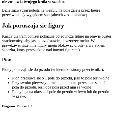
nie zostawia twojego króla w szachu
.
Bicie zazwyczaj polega na wejściu na pole zajęte przez figurę
przeciwnika (z wyjątkiem specjalnych zasad pionów).
Jak poruszaja sie figury
Kazdy diagram ponizej pokazuje pojedyncza figure na prawie pustej
szachownicy, aby jasno przedstawic jej wzorzec ruchu. W
prawdziwej grze inne figury moga blokowac droge (z wyjatkiem
skoczka, ktory przeskakuje nad innymi figurami).
Pion
Piony poruszaja sie do przodu (w kierunku strony przeciwnika).
Pion przesuwa sie o 1 pole do przodu, jesli to pole jest wolne
Przy swoim pierwszym ruchu pion moze przesunac sie o 2
pola do przodu, jesli oba pola przed nim sa wolne
Piony bija na ukos -- 1 pole do przodu w lewo lub do przodu
w prawo
Diagram: Pion na E2