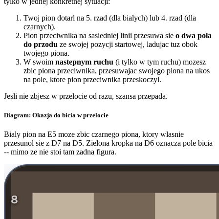
tylko w jednej konkretnej sytuacji:
Twoj pion dotarl na 5. rzad (dla bialych) lub 4. rzad (dla
czarnych).
Pion przeciwnika na sasiedniej linii przesuwa sie
o dwa pola
do przodu
ze swojej pozycji startowej, ladujac tuz obok
twojego piona.
W swoim
nastepnym ruchu
(i tylko w tym ruchu) mozesz
zbic piona przeciwnika, przesuwajac swojego piona na ukos
na pole, ktore pion przeciwnika przeskoczyl.
Jesli nie zbjesz w przelocie od razu, szansa przepada.
Diagram: Okazja do bicia w przelocie
Bialy pion na E5 moze zbic czarnego piona, ktory wlasnie
przesunol sie z D7 na D5. Zielona kropka na D6 oznacza pole bicia
-- mimo ze nie stoi tam zadna figura.