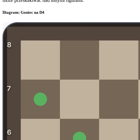
moze przeskakiwac nad innymi figurami.
Diagram: Goniec na D4