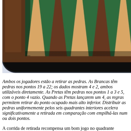
Ambos os jogadores estão a retirar as pedras. As Brancas têm
pedras nos pontos 19 a 22; os dados mostram 4 e 2, ambos
utilizáveis diretamente. As Pretas têm pedras nos pontos 1 a 3 e 5,
com o ponto 4 vazio. Quando as Pretas lançarem um 4, as regras
permitem retirar do ponto ocupado mais alto inferior. Distribuir as
pedras uniformemente pelos seis quadrantes interiores acelera
significativamente a retirada em comparação com empilhá-las num
ou dois pontos.
A corrida de retirada recompensa um bom jogo no quadrante