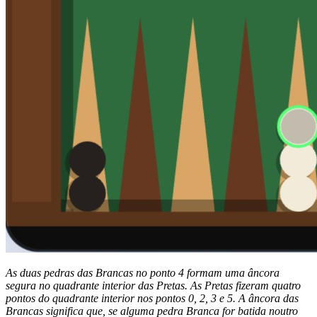
As duas pedras das Brancas no ponto 4 formam uma âncora
segura no quadrante interior das Pretas. As Pretas fizeram quatro
pontos do quadrante interior nos pontos 0, 2, 3 e 5. A âncora das
Brancas significa que, se alguma pedra Branca for batida noutro