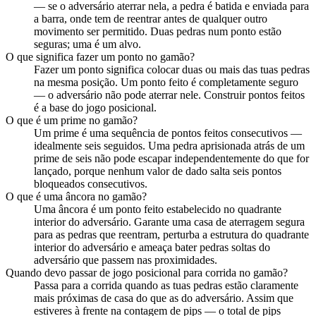
— se o adversário aterrar nela, a pedra é batida e enviada para
a barra, onde tem de reentrar antes de qualquer outro
movimento ser permitido. Duas pedras num ponto estão
seguras; uma é um alvo.
O que significa fazer um ponto no gamão?
Fazer um ponto significa colocar duas ou mais das tuas pedras
na mesma posição. Um ponto feito é completamente seguro
— o adversário não pode aterrar nele. Construir pontos feitos
é a base do jogo posicional.
O que é um prime no gamão?
Um prime é uma sequência de pontos feitos consecutivos —
idealmente seis seguidos. Uma pedra aprisionada atrás de um
prime de seis não pode escapar independentemente do que for
lançado, porque nenhum valor de dado salta seis pontos
bloqueados consecutivos.
O que é uma âncora no gamão?
Uma âncora é um ponto feito estabelecido no quadrante
interior do adversário. Garante uma casa de aterragem segura
para as pedras que reentram, perturba a estrutura do quadrante
interior do adversário e ameaça bater pedras soltas do
adversário que passem nas proximidades.
Quando devo passar de jogo posicional para corrida no gamão?
Passa para a corrida quando as tuas pedras estão claramente
mais próximas de casa do que as do adversário. Assim que
estiveres à frente na contagem de pips — o total de pips