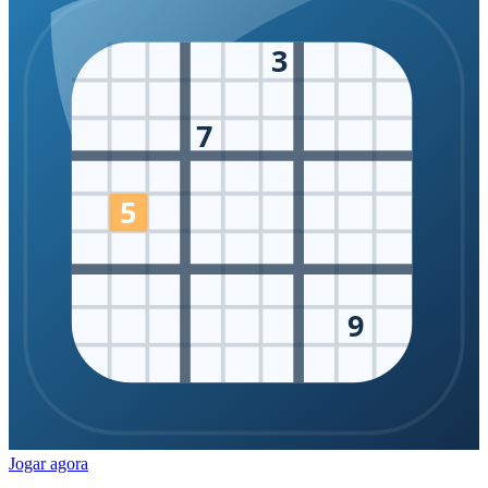
3
7
5
9
Jogar agora