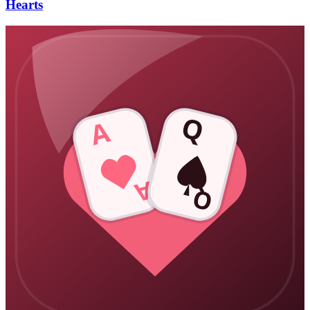
Hearts
Q
A
A
Q