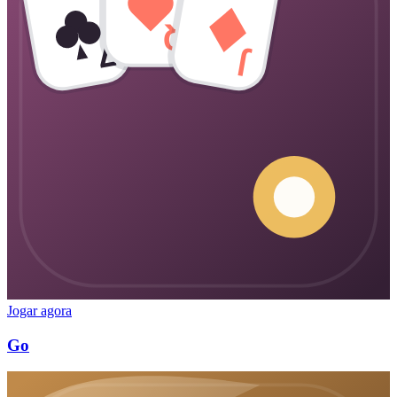
Q
7
J
Jogar agora
Go