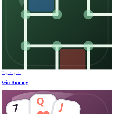
Jogar agora
Gin Rummy
Q
J
7