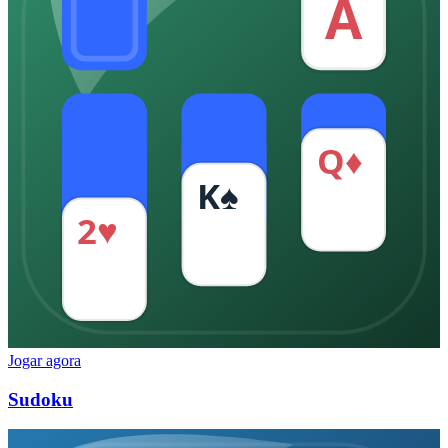
A
Q♦
K♠
2♥
Jogar agora
Sudoku