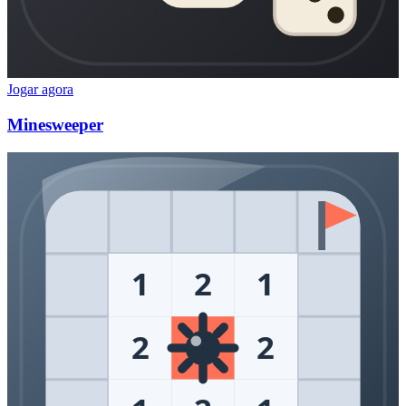
Jogar agora
Minesweeper
1
2
1
2
2