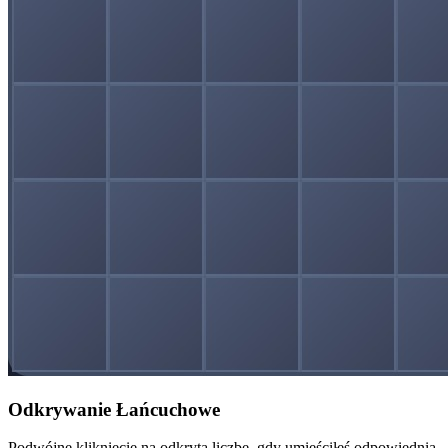
Odkrywanie Łańcuchowe
Podwójne kliknięcie na odkrytą liczbę, gdy umieściłeś odpowiednią