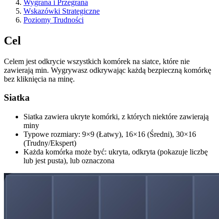
Wygrana i Przegrana
Wskazówki Strategiczne
Poziomy Trudności
Cel
Celem jest odkrycie wszystkich komórek na siatce, które nie
zawierają min. Wygrywasz odkrywając każdą bezpieczną komórkę
bez kliknięcia na minę.
Siatka
Siatka zawiera ukryte komórki, z których niektóre zawierają
miny
Typowe rozmiary: 9×9 (Łatwy), 16×16 (Średni), 30×16
(Trudny/Ekspert)
Każda komórka może być: ukryta, odkryta (pokazuje liczbę
lub jest pusta), lub oznaczona