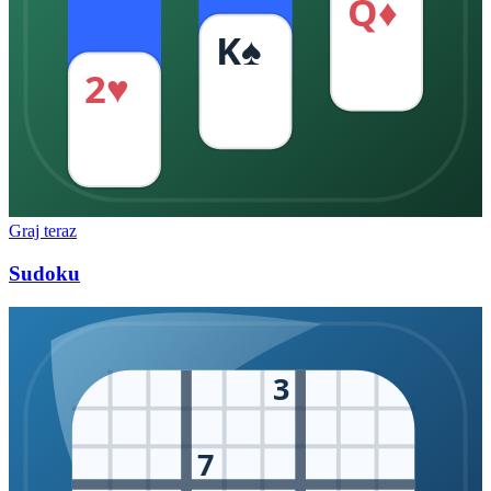
Q♦
K♠
2♥
Graj teraz
Sudoku
3
7