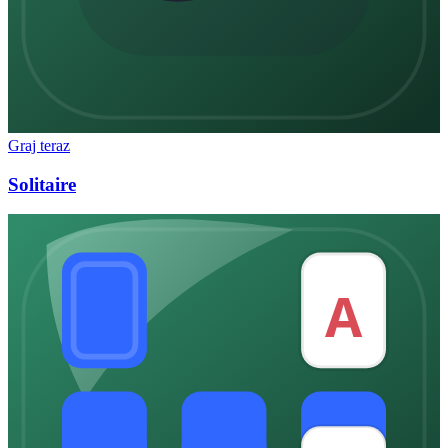
Graj teraz
Solitaire
A