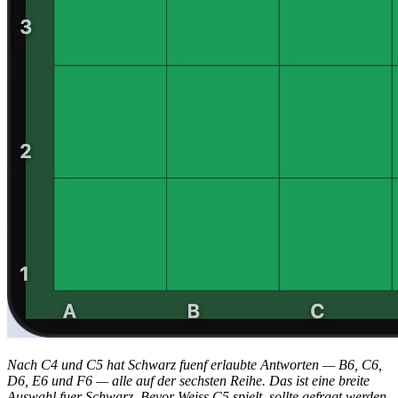
Nach C4 und C5 hat Schwarz fuenf erlaubte Antworten — B6, C6,
D6, E6 und F6 — alle auf der sechsten Reihe. Das ist eine breite
Auswahl fuer Schwarz. Bevor Weiss C5 spielt, sollte gefragt werden,