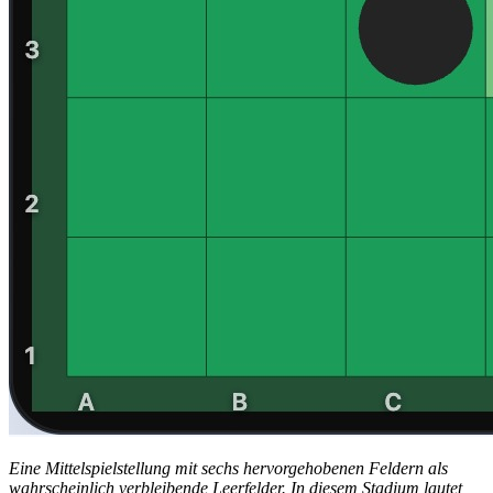
Eine Mittelspielstellung mit sechs hervorgehobenen Feldern als
wahrscheinlich verbleibende Leerfelder. In diesem Stadium lautet