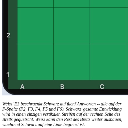
Weiss' E3 beschraenkt Schwarz auf fuenf Antworten -- alle auf der
F-Spalte (F2, F3, F4, F5 und F6). Schwarz' gesamte Entwicklung
wird in einen einzigen vertikalen Streifen auf der rechten Seite des
Bretts gequetscht. Weiss kann den Rest des Bretts weiter ausbauen,
waehrend Schwarz auf eine Linie begrenzt ist.