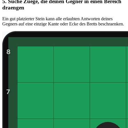
5. Suche Zuege, die deinen Gegner in einen Bereich
draengen
Ein gut platzierter Stein kann alle erlaubten Antworten deines
Gegners auf eine einzige Kante oder Ecke des Bretts beschraenken.