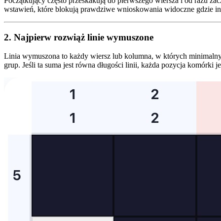
Początkujący często przeskakują do pierwszego wiersza i od razu z
wstawień, które blokują prawdziwe wnioskowania widoczne gdzie in
2. Najpierw rozwiąż linie wymuszone
Linia wymuszona to każdy wiersz lub kolumna, w których minimalny z
grup. Jeśli ta suma jest równa długości linii, każda pozycja komórki je