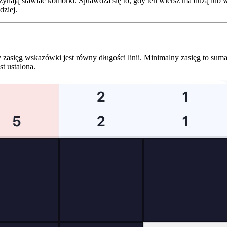
aczynają stawiać komórki. Sprawdza się to, gdy ten wiersz ma dużą 
dziej.
asięg wskazówki jest równy długości linii. Minimalny zasięg to suma
st ustalona.