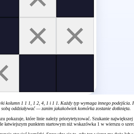
ki kolumn 1 1 1, 1 2, 4, 1 i 1 1. Każdy typ wymaga innego podejścia. 
ze sobą oddziaływać — zanim jakakolwiek komórka zostanie dotknięta.
u pokazuje, które linie należy priorytetyzować. Szukanie największej
iele łatwiejszym punktem startowym niż wskazówka 1 w wierszu o szero