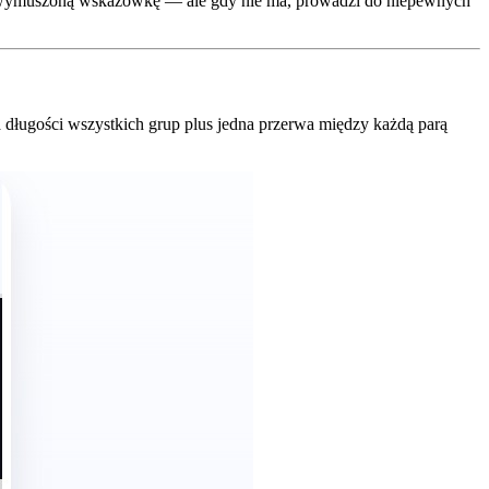
lub wymuszoną wskazówkę — ale gdy nie ma, prowadzi do niepewnych
 długości wszystkich grup plus jedna przerwa między każdą parą