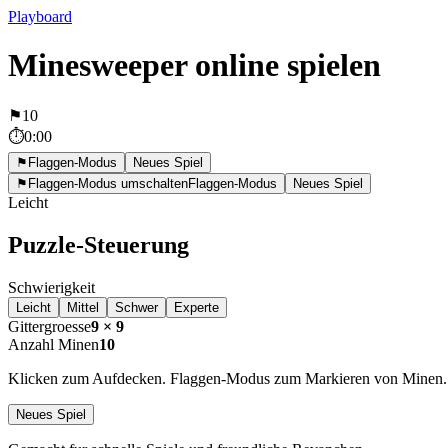
Playboard
Minesweeper online spielen
⚑
10
⏱
0:00
⚑
Flaggen-Modus
Neues Spiel
⚑
Flaggen-Modus umschalten
Flaggen-Modus
Neues Spiel
Leicht
Puzzle-Steuerung
Schwierigkeit
Leicht
Mittel
Schwer
Experte
Gittergroesse
9
×
9
Anzahl Minen
10
Klicken zum Aufdecken. Flaggen-Modus zum Markieren von Minen.
Neues Spiel